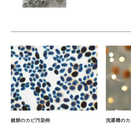
鏡餅のカビ汚染例
洗濯槽のカ