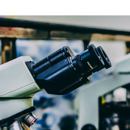
カビ抵抗性試験
カビ発生有無確認試験