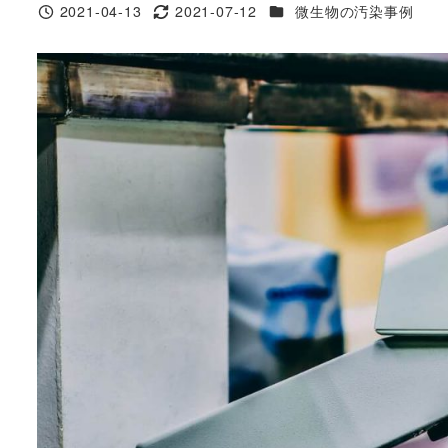
カテゴリー
2021-04-13
2021-07-12
微生物の汚染事例
生菌数測定試験
投稿日
更新日
空中浮遊微生物分析試験