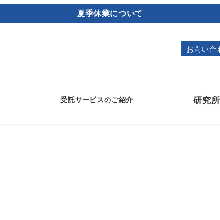
夏季休業について
お問い合
介
研究所
受託サービスのご紹介
保存効力試験（チャレンジテスト）
抗菌性試験・抗カビ性試験
最小発育阻止濃度(MIC)測定試験