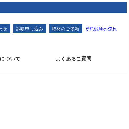
わせ
試験申し込み
取材のご依頼
受託試験の流れ
について
よくあるご質問
試験のご依頼手続方法
業務（試験）委託契約・秘密保持契約
検体送付