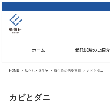
メ
イ
ン
コ
ン
テ
ン
ホーム
受託試験のご紹
ツ
へ
移
HOME
私たちと微生物
微生物の汚染事例
カビとダニ
動
カビ、酵母および細菌の分離・同定
カビとダニ
微生物の遺伝学的解析
微生物限度試験