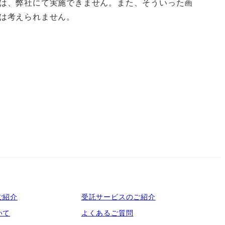
は、弊社にて実施できません。また、そういった画
報告書・請求書
は考えられません。
出演・取材協力
論文・記事・著書
学会発表
ご紹介
受託サービスのご紹介
いて
よくあるご質問