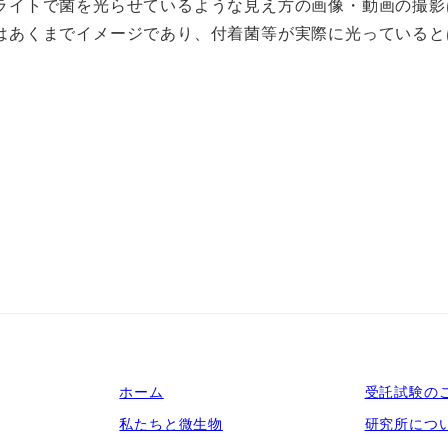
ライトで菌を光らせているような見え方の画像・動画の撮影
カビ抵抗性試験
はあくまでイメージであり、付着菌等が実際に光っていると
カビ発生有無確認試験
ホーム
受託試験の
私たちと微生物
研究所につ