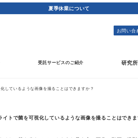
夏季休業について
お問い合
介
研究所
受託サービスのご紹介
視化しているような画像を撮ることはできますか？
保存効力試験（チャレンジテスト）
ライトで菌を可視化しているような画像を撮ることはできま
抗菌性試験・抗カビ性試験
最小発育阻止濃度(MIC)測定試験