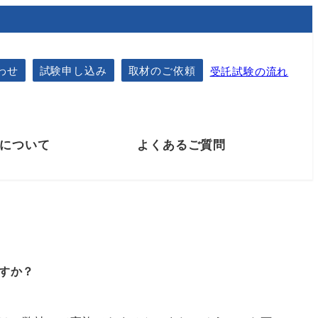
わせ
試験申し込み
取材のご依頼
受託試験の流れ
について
よくあるご質問
試験のご依頼手続方法
すか？
業務（試験）委託契約・秘密保持契約
検体送付