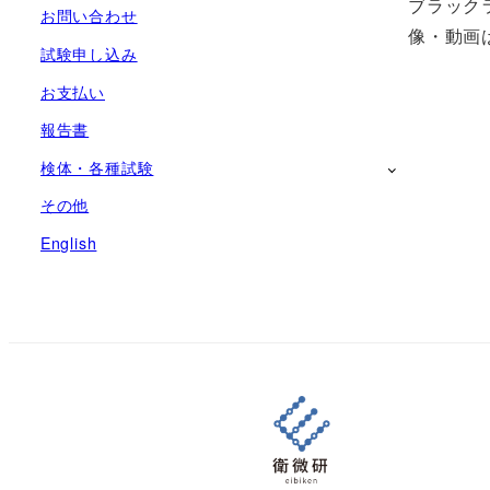
ブラック
生菌数測定試験
お問い合わせ
像・動画
試験申し込み
空中浮遊微生物分析試験
お支払い
報告書
検体・各種試験
その他
English