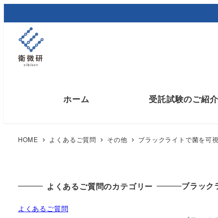
メ
イ
ン
コ
ン
テ
ン
ホーム
受託試験のご紹
ツ
へ
移
HOME
よくあるご質問
その他
ブラックライトで菌を可
動
カビ、酵母および細菌の分離・同定
ブラック
よくあるご質問のカテゴリー
微生物の遺伝学的解析
微生物限度試験
よくあるご質問