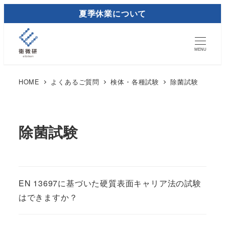
メ
夏季休業について
イ
ン
コ
MENU
ン
テ
HOME
よくあるご質問
検体・各種試験
除菌試験
ン
ツ
へ
除菌試験
移
動
EN 13697に基づいた硬質表面キャリア法の試験
はできますか？