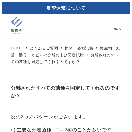
メ
夏季休業について
イ
ン
コ
MENU
ン
テ
HOME
よくあるご質問
検体・各種試験
微生物（細
菌、酵母、カビ）の分離および同定試験
分離されたすべ
ン
ての菌種を同定してくれるのですか？
ツ
へ
移
分離されたすべての菌種を同定してくれるのです
動
か？
次の2つのパターンがございます。
a) 主要な分離菌種（1～2種のことが多いです）