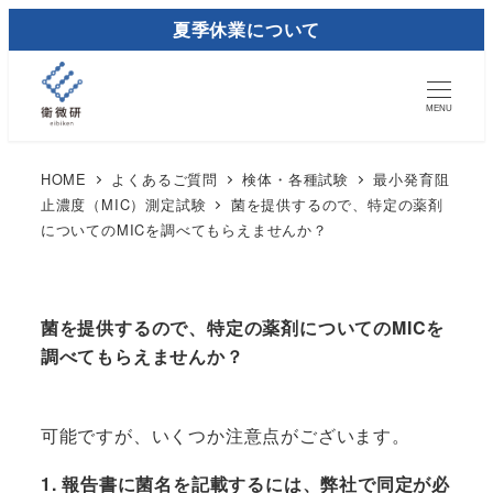
メ
夏季休業について
イ
ン
コ
MENU
ン
テ
HOME
よくあるご質問
検体・各種試験
最小発育阻
止濃度（MIC）測定試験
菌を提供するので、特定の薬剤
ン
についてのMICを調べてもらえませんか？
ツ
へ
移
菌を提供するので、特定の薬剤についてのMICを
動
調べてもらえませんか？
可能ですが、いくつか注意点がございます。
1. 報告書に菌名を記載するには、弊社で同定が必