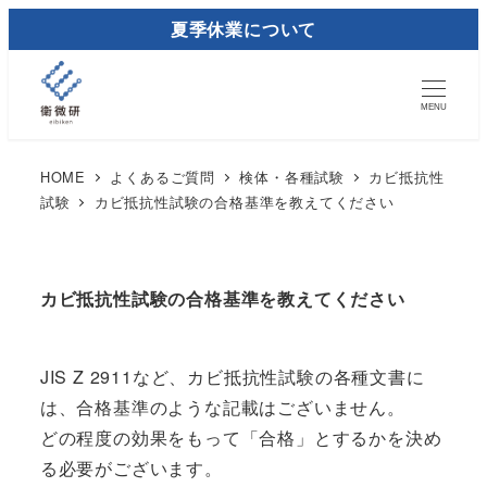
メ
夏季休業について
イ
ン
コ
MENU
ン
テ
HOME
よくあるご質問
検体・各種試験
カビ抵抗性
試験
カビ抵抗性試験の合格基準を教えてください
ン
ツ
へ
移
カビ抵抗性試験の合格基準を教えてください
動
JIS Z 2911など、カビ抵抗性試験の各種文書に
は、合格基準のような記載はございません。
どの程度の効果をもって「合格」とするかを決め
る必要がございます。