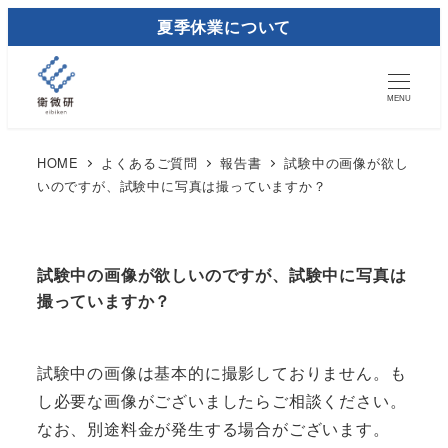
メ
夏季休業について
イ
ン
コ
MENU
ン
テ
HOME
よくあるご質問
報告書
試験中の画像が欲し
いのですが、試験中に写真は撮っていますか？
ン
ツ
へ
移
試験中の画像が欲しいのですが、試験中に写真は
撮っていますか？
動
試験中の画像は基本的に撮影しておりません。も
し必要な画像がございましたらご相談ください。
なお、別途料金が発生する場合がございます。